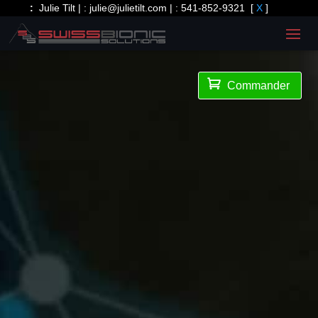
:
Julie Tilt | :
julie@julietilt.com
| :
541-852-9321
[
X
]

Commander