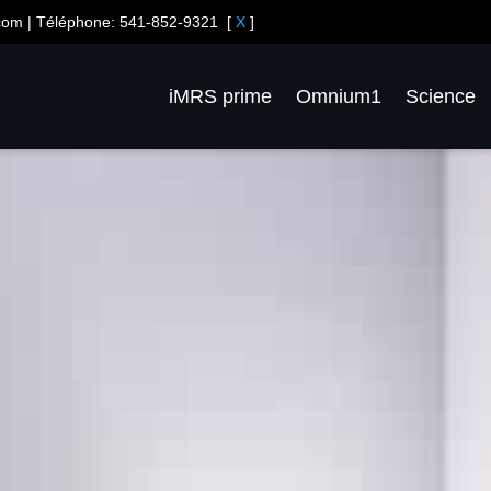
.com
| Téléphone:
541-852-9321
[
X
]
iMRS prime
Omnium1
Science